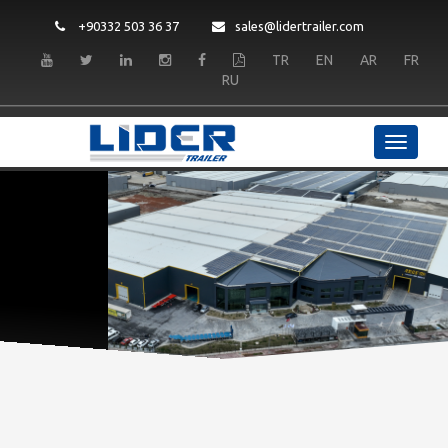
+90332 503 36 37
sales@lidertrailer.com
TR
EN
AR
FR
RU
LIDER TRAILER
Qualité et Durabilité
LIRE PLUS