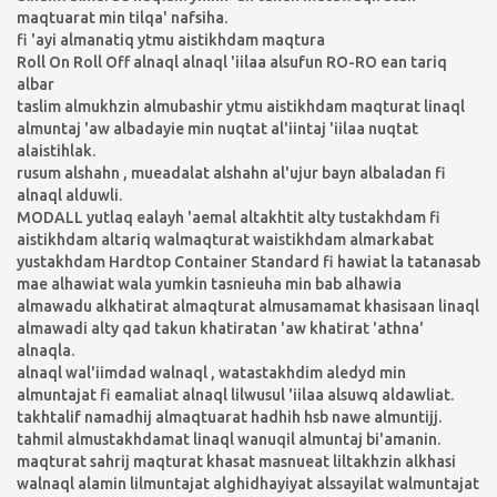
maqtuarat min tilqa' nafsiha.
fi 'ayi almanatiq ytmu aistikhdam maqtura
Roll On Roll Off alnaql alnaql 'iilaa alsufun RO-RO ean tariq
albar
taslim almukhzin almubashir ytmu aistikhdam maqturat linaql
almuntaj 'aw albadayie min nuqtat al'iintaj 'iilaa nuqtat
alaistihlak.
rusum alshahn , mueadalat alshahn al'ujur bayn albaladan fi
alnaql alduwli.
MODALL yutlaq ealayh 'aemal altakhtit alty tustakhdam fi
aistikhdam altariq walmaqturat waistikhdam almarkabat
yustakhdam Hardtop Container Standard fi hawiat la tatanasab
mae alhawiat wala yumkin tasnieuha min bab alhawia
almawadu alkhatirat almaqturat almusamamat khasisaan linaql
almawadi alty qad takun khatiratan 'aw khatirat 'athna'
alnaqla.
alnaql wal'iimdad walnaql , watastakhdim aledyd min
almuntajat fi eamaliat alnaql lilwusul 'iilaa alsuwq aldawliat.
takhtalif namadhij almaqtuarat hadhih hsb nawe almuntijj.
tahmil almustakhdamat linaql wanuqil almuntaj bi'amanin.
maqturat sahrij maqturat khasat masnueat liltakhzin alkhasi
walnaql alamin lilmuntajat alghidhayiyat alssayilat walmuntajat