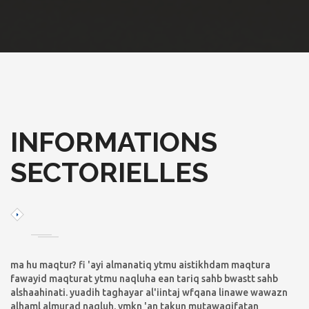
INFORMATIONS
SECTORIELLES
ma hu maqtur? fi 'ayi almanatiq ytmu aistikhdam maqtura
fawayid maqturat ytmu naqluha ean tariq sahb bwastt sahb
alshaahinati. yuadih taghayar al'iintaj wfqana linawe wawazn
alhaml almurad naqluh. ymkn 'an takun mutawaqifatan