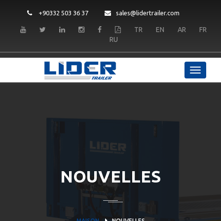
+90332 503 36 37
sales@lidertrailer.com
TR
EN
AR
FR
RU
NOUVELLES
MAISON
NOUVELLES